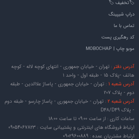
🏷️تخفیف 🏷️
دراپ شیپینگ
تماس با ما
کد رهگیری پست
موبو چاپ | MOBOCHAP
آدرس دفتر
: تهران - خیابان جمهوری - انتهای کوچه لاله - کوچه
هاتف -پلاک ۱۵ - طبقه اول - واحد ۱
آدرس شعبه 1
: تهران - خیابان جمهوری - پاساژ علاالدین - طبقه
دوم - پلاک 207
آدرس شعبه 2
: تهران - خیابان جمهوری - پاساژ چارسو - طبقه دوم
- پلاک D48/D49
ساعات کاری : از ساعت 09:00 تا ساعت 18:00
ارتباط فروشگاه های اینترنتی و پشتیبانی سایت : 09054067823
ارتباط مشتریان عمده : 09029600889