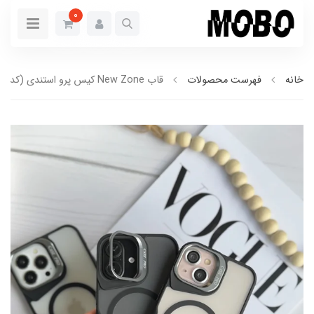
0
خانه
فهرست محصولات
قاب New Zone کیس پرو استندی (کدC1881)