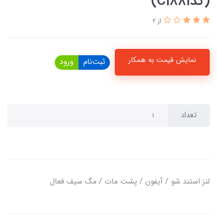
(کدC1881)
از 2
نمایش قیمت به همکار
ثبت‌نام
ورود
تعداد
لنز استند شو / آیفون / پشت مات / مگ سیف فعال