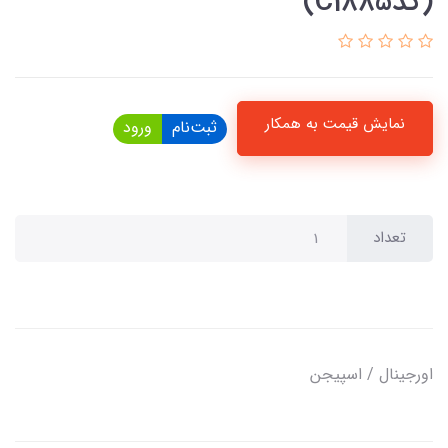
(کدC1885)
نمایش قیمت به همکار
ثبت‌نام
ورود
تعداد
اورجینال / اسپیجن