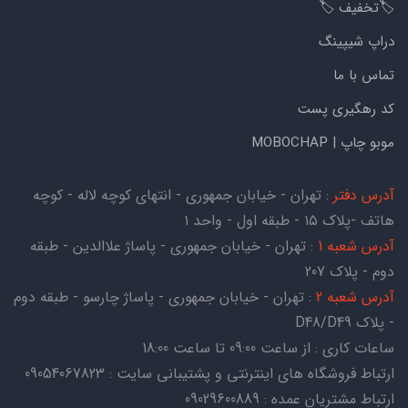
🏷️تخفیف 🏷️
دراپ شیپینگ
تماس با ما
کد رهگیری پست
موبو چاپ | MOBOCHAP
آدرس دفتر
: تهران - خیابان جمهوری - انتهای کوچه لاله - کوچه
هاتف -پلاک ۱۵ - طبقه اول - واحد ۱
آدرس شعبه 1
: تهران - خیابان جمهوری - پاساژ علاالدین - طبقه
دوم - پلاک 207
آدرس شعبه 2
: تهران - خیابان جمهوری - پاساژ چارسو - طبقه دوم
- پلاک D48/D49
ساعات کاری : از ساعت 09:00 تا ساعت 18:00
ارتباط فروشگاه های اینترنتی و پشتیبانی سایت : 09054067823
ارتباط مشتریان عمده : 09029600889