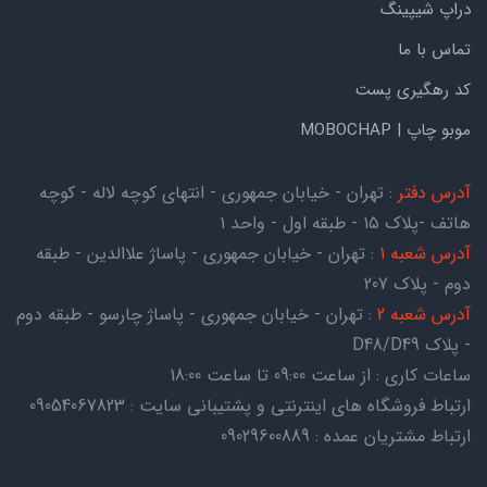
دراپ شیپینگ
تماس با ما
کد رهگیری پست
موبو چاپ | MOBOCHAP
آدرس دفتر
: تهران - خیابان جمهوری - انتهای کوچه لاله - کوچه
هاتف -پلاک ۱۵ - طبقه اول - واحد ۱
آدرس شعبه 1
: تهران - خیابان جمهوری - پاساژ علاالدین - طبقه
دوم - پلاک 207
آدرس شعبه 2
: تهران - خیابان جمهوری - پاساژ چارسو - طبقه دوم
- پلاک D48/D49
ساعات کاری : از ساعت 09:00 تا ساعت 18:00
ارتباط فروشگاه های اینترنتی و پشتیبانی سایت : 09054067823
ارتباط مشتریان عمده : 09029600889