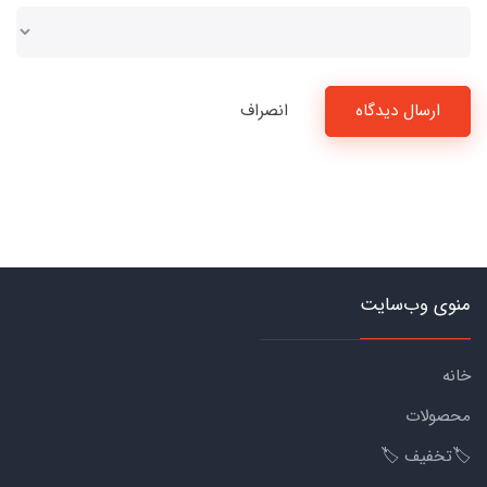
ارسال دیدگاه
انصراف
منوی وب‌سایت
خانه
محصولات
🏷️تخفیف 🏷️