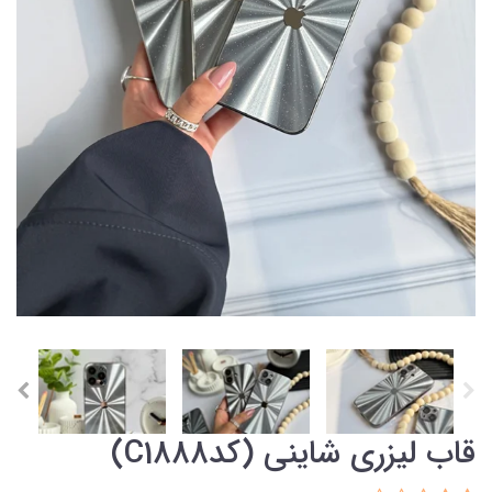
قاب لیزری شاینی (کدC1888)