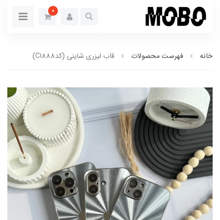
0
خانه
فهرست محصولات
قاب لیزری شاینی (کدC1888)