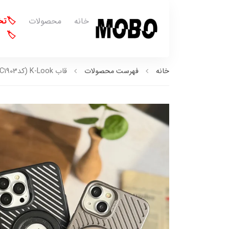
خانه
محصولات
🏷️ت
🏷️
خانه
فهرست محصولات
قاب K-Look (کدC1903)