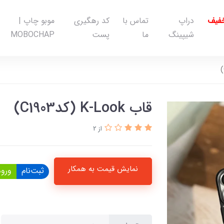
خفیف
دراپ
تماس با
کد رهگیری
موبو چاپ |
شیپینگ
ما
پست
MOBOCHAP
قاب K-Look (کدC1903)
از 2
نمایش قیمت به همکار
ثبت‌نام
ورود