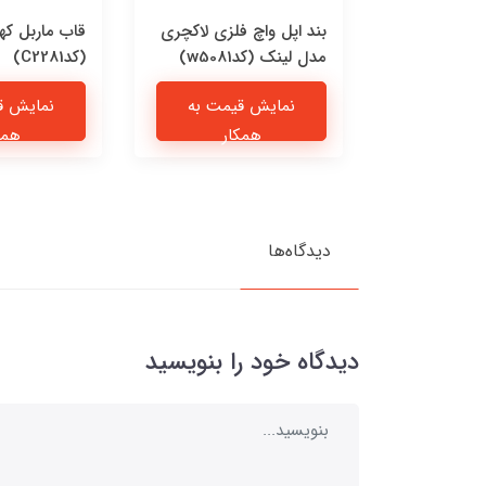
 چرمی پیشی
بند اپل واچ فلزی لاکچری
قاب ماربل که
مدل لینک (کدw5081)
(کدC2281)
یمت به
نمایش قیمت به
نمایش ق
ار
همکار
همک
دیدگاه‌ها
دیدگاه خود را بنویسید