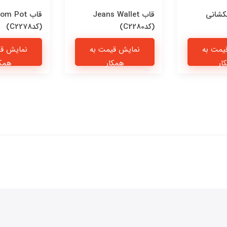
کشانی
قاب Jeans Wallet
قاب om Pot
(کدC2280)
(کدC2278)
یمت به
نمایش قیمت به
نمایش قی
ار
همکار
همکا