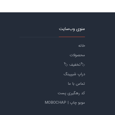
منوی وب‌سایت
خانه
محصولات
🏷️تخفیف 🏷️
دراپ شیپینگ
تماس با ما
کد رهگیری پست
موبو چاپ | MOBOCHAP