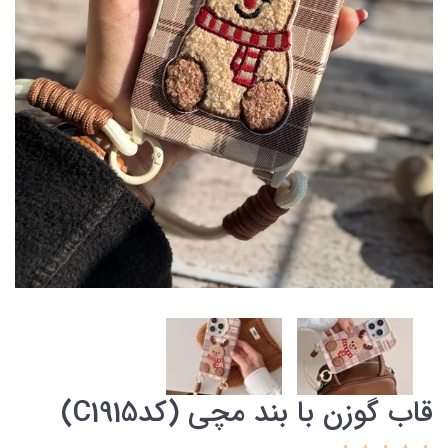
قاب گوزن با بند مچی (کدC1915)