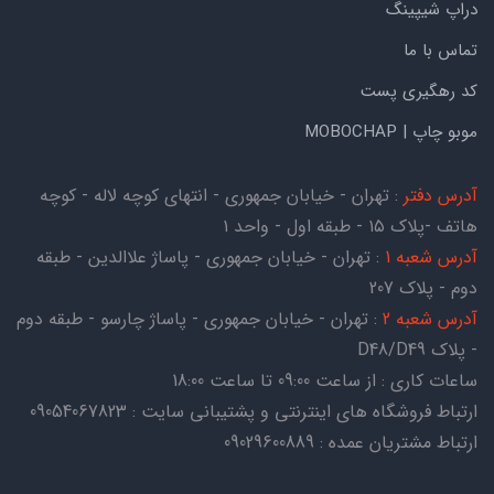
دراپ شیپینگ
تماس با ما
کد رهگیری پست
موبو چاپ | MOBOCHAP
آدرس دفتر
: تهران - خیابان جمهوری - انتهای کوچه لاله - کوچه
هاتف -پلاک ۱۵ - طبقه اول - واحد ۱
آدرس شعبه 1
: تهران - خیابان جمهوری - پاساژ علاالدین - طبقه
دوم - پلاک 207
آدرس شعبه 2
: تهران - خیابان جمهوری - پاساژ چارسو - طبقه دوم
- پلاک D48/D49
ساعات کاری : از ساعت 09:00 تا ساعت 18:00
ارتباط فروشگاه های اینترنتی و پشتیبانی سایت : 09054067823
ارتباط مشتریان عمده : 09029600889