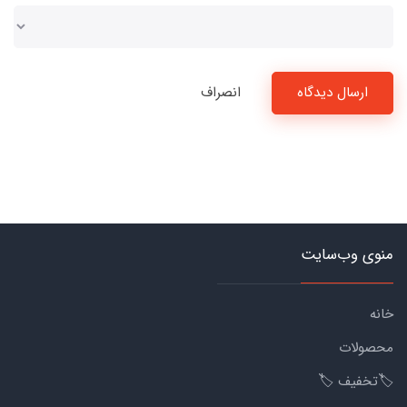
ارسال دیدگاه
انصراف
منوی وب‌سایت
خانه
محصولات
🏷️تخفیف 🏷️