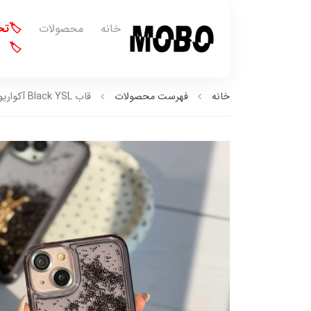
خانه
محصولات
🏷️ت
🏷️
خانه
فهرست محصولات
قاب Black YSL آکواریومی با آویز (کدC1936)