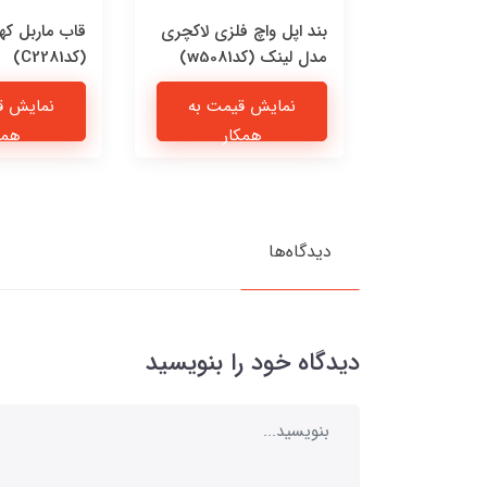
 چرمی پیشی
بند اپل واچ فلزی لاکچری
قاب ماربل که
مدل لینک (کدw5081)
(کدC2281)
یمت به
نمایش قیمت به
نمایش ق
ار
همکار
همک
دیدگاه‌ها
دیدگاه خود را بنویسید