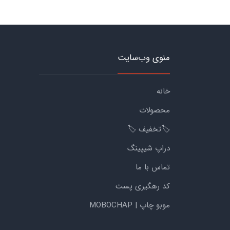
منوی وب‌سایت
خانه
محصولات
🏷️تخفیف 🏷️
دراپ شیپینگ
تماس با ما
کد رهگیری پست
موبو چاپ | MOBOCHAP