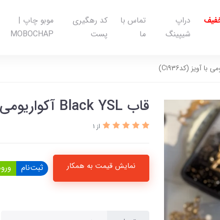
خفیف
دراپ
تماس با
کد رهگیری
موبو چاپ |
شیپینگ
ما
پست
MOBOCHAP
قاب Black YSL آکواریومی با آویز (کدC1936)
از 1
نمایش قیمت به همکار
ثبت‌نام
ورود