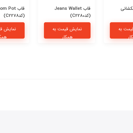
کشانی
قاب Jeans Wallet
قاب om Pot
(کدC2280)
(کدC2278)
یمت به
نمایش قیمت به
نمایش قی
ار
همکار
همکا