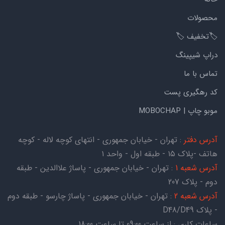
محصولات
🏷️تخفیف 🏷️
دراپ شیپینگ
تماس با ما
کد رهگیری پست
موبو چاپ | MOBOCHAP
آدرس دفتر
: تهران - خیابان جمهوری - انتهای کوچه لاله - کوچه
هاتف -پلاک ۱۵ - طبقه اول - واحد ۱
آدرس شعبه 1
: تهران - خیابان جمهوری - پاساژ علاالدین - طبقه
دوم - پلاک 207
آدرس شعبه 2
: تهران - خیابان جمهوری - پاساژ چارسو - طبقه دوم
- پلاک D48/D49
ساعات کاری : از ساعت 09:00 تا ساعت 18:00