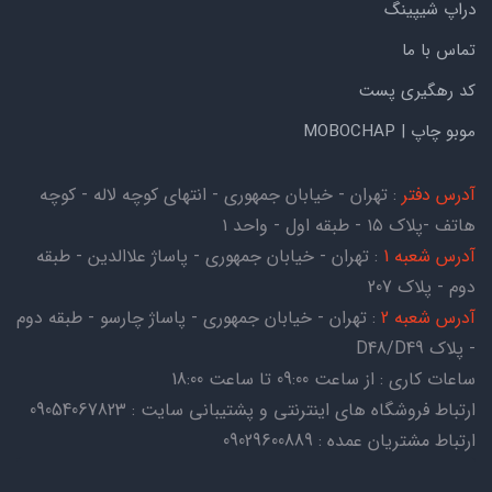
دراپ شیپینگ
تماس با ما
کد رهگیری پست
موبو چاپ | MOBOCHAP
آدرس دفتر
: تهران - خیابان جمهوری - انتهای کوچه لاله - کوچه
هاتف -پلاک ۱۵ - طبقه اول - واحد ۱
آدرس شعبه 1
: تهران - خیابان جمهوری - پاساژ علاالدین - طبقه
دوم - پلاک 207
آدرس شعبه 2
: تهران - خیابان جمهوری - پاساژ چارسو - طبقه دوم
- پلاک D48/D49
ساعات کاری : از ساعت 09:00 تا ساعت 18:00
ارتباط فروشگاه های اینترنتی و پشتیبانی سایت : 09054067823
ارتباط مشتریان عمده : 09029600889