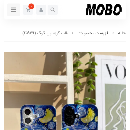
0
خانه
فهرست محصولات
قاب گربه ون گوگ (C1949)