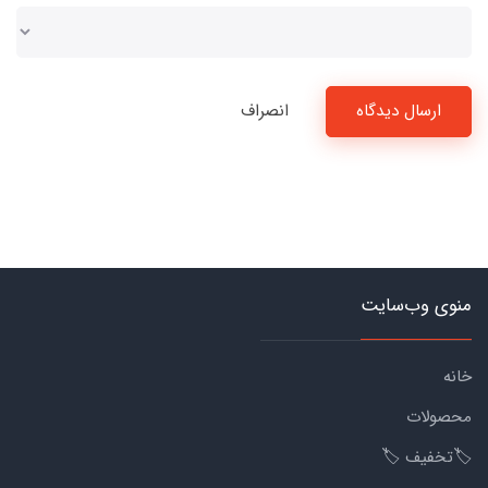
ارسال دیدگاه
انصراف
منوی وب‌سایت
خانه
محصولات
🏷️تخفیف 🏷️