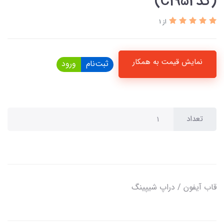
(کدC1952)
از 1
نمایش قیمت به همکار
ثبت‌نام
ورود
تعداد
قاب آیفون / دراپ شیپینگ