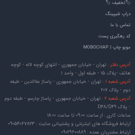
🏷️تخفیف 🏷️
دراپ شیپینگ
تماس با ما
کد رهگیری پست
موبو چاپ | MOBOCHAP
آدرس دفتر
: تهران - خیابان جمهوری - انتهای کوچه لاله - کوچه
هاتف -پلاک ۱۵ - طبقه اول - واحد ۱
آدرس شعبه 1
: تهران - خیابان جمهوری - پاساژ علاالدین - طبقه
دوم - پلاک 207
آدرس شعبه 2
: تهران - خیابان جمهوری - پاساژ چارسو - طبقه دوم
- پلاک D48/D49
ساعات کاری : از ساعت 09:00 تا ساعت 18:00
ارتباط فروشگاه های اینترنتی و پشتیبانی سایت : 09054067823
ارتباط مشتریان عمده : 09029600889