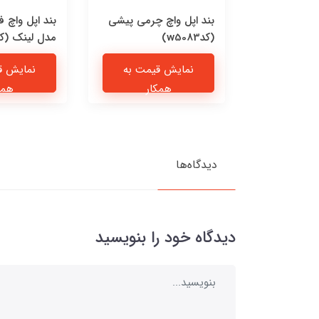
Jordan F
بند اپل واچ چرمی پیشی
بند اپل واچ 
(کدw5083)
مدل لینک (کدw5081
یمت به
نمایش قیمت به
نمایش ق
ار
همکار
همک
دیدگاه‌ها
دیدگاه خود را بنویسید