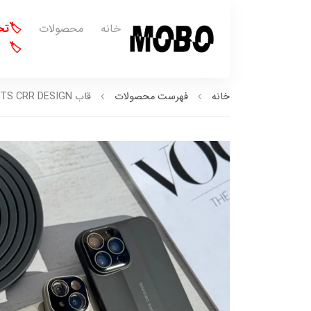
خانه
محصولات
🏷️ت
🏷️
خانه
فهرست محصولات
قاب SPORTS CRR DESIGN (کدC1960)