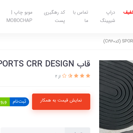
خفیف
دراپ
تماس با
کد رهگیری
موبو چاپ |
شیپینگ
ما
پست
MOBOCHAP
قاب SPORTS CRR DESIGN (کدC1960)
از 2
نمایش قیمت به همکار
ثبت‌نام
ورود