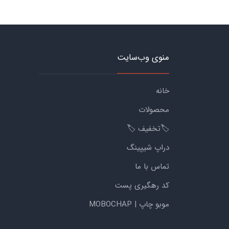
منوی وب‌سایت
خانه
محصولات
🏷️تخفیف 🏷️
دراپ شیپینگ
تماس با ما
کد رهگیری پست
موبو چاپ | MOBOCHAP