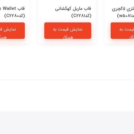
فلزی لاکچری
قاب ماربل کهکشانی
قاب Wallet
)
(کدC2281)
(کدC2280)
یمت به
نمایش قیمت به
نمایش قی
ار
همکار
همکا