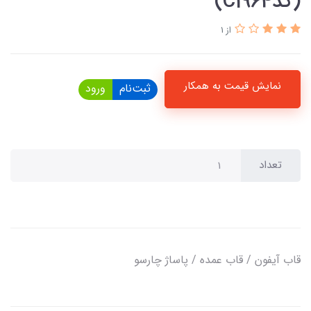
(کدC1964)
از 1
نمایش قیمت به همکار
ثبت‌نام
ورود
تعداد
قاب آیفون / قاب عمده / پاساژ چارسو