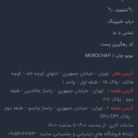
🏷️تخفیف 🏷️
دراپ شیپینگ
تماس با ما
کد رهگیری پست
موبو چاپ | MOBOCHAP
آدرس دفتر
: تهران - خیابان جمهوری - انتهای کوچه لاله - کوچه
هاتف -پلاک ۱۵ - طبقه اول - واحد ۱
آدرس شعبه 1
: تهران - خیابان جمهوری - پاساژ علاالدین - طبقه
دوم - پلاک 207
آدرس شعبه 2
: تهران - خیابان جمهوری - پاساژ چارسو - طبقه دوم
- پلاک D48/D49
ساعات کاری : از ساعت 09:00 تا ساعت 18:00
ارتباط فروشگاه های اینترنتی و پشتیبانی سایت : 09054067823