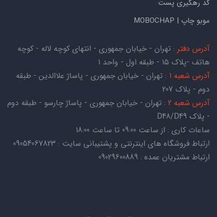
کد رهگیری پست
موبو چاپ | MOBOCHAP
آدرس دفتر
: تهران - خیابان جمهوری - انتهای کوچه لاله - کوچه
هاتف -پلاک ۱۵ - طبقه اول - واحد ۱
آدرس شعبه 1
: تهران - خیابان جمهوری - پاساژ علاالدین - طبقه
دوم - پلاک 207
آدرس شعبه 2
: تهران - خیابان جمهوری - پاساژ چارسو - طبقه دوم
- پلاک D48/D49
ساعات کاری : از ساعت 09:00 تا ساعت 18:00
ارتباط فروشگاه های اینترنتی و پشتیبانی سایت : 09054067823
ارتباط مشتریان عمده : 09029600889