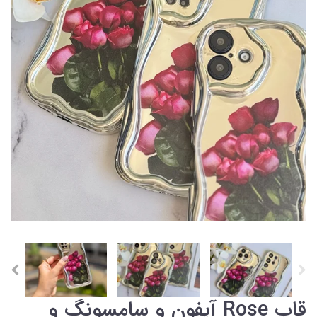
قاب Rose آیفون و سامسونگ و