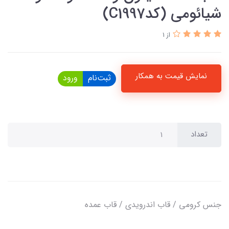
شیائومی (کدC1997)
از 1
نمایش قیمت به همکار
ثبت‌نام
ورود
تعداد
جنس کرومی / قاب اندرویدی / قاب عمده