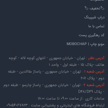
🏷️تخفیف 🏷️
دراپ شیپینگ
تماس با ما
کد رهگیری پست
موبو چاپ | MOBOCHAP
آدرس دفتر
: تهران - خیابان جمهوری - انتهای کوچه لاله - کوچه
هاتف -پلاک ۱۵ - طبقه اول - واحد ۱
آدرس شعبه 1
: تهران - خیابان جمهوری - پاساژ علاالدین - طبقه
دوم - پلاک 207
آدرس شعبه 2
: تهران - خیابان جمهوری - پاساژ چارسو - طبقه دوم
- پلاک D48/D49
ساعات کاری : از ساعت 09:00 تا ساعت 18:00
ارتباط فروشگاه های اینترنتی و پشتیبانی سایت : 09054067823