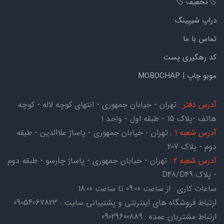
🏷️تخفیف 🏷️
دراپ شیپینگ
تماس با ما
کد رهگیری پست
موبو چاپ | MOBOCHAP
آدرس دفتر
: تهران - خیابان جمهوری - انتهای کوچه لاله - کوچه
هاتف -پلاک ۱۵ - طبقه اول - واحد ۱
آدرس شعبه 1
: تهران - خیابان جمهوری - پاساژ علاالدین - طبقه
دوم - پلاک 207
آدرس شعبه 2
: تهران - خیابان جمهوری - پاساژ چارسو - طبقه دوم
- پلاک D48/D49
ساعات کاری : از ساعت 09:00 تا ساعت 18:00
ارتباط فروشگاه های اینترنتی و پشتیبانی سایت : 09054067823
ارتباط مشتریان عمده : 09029600889