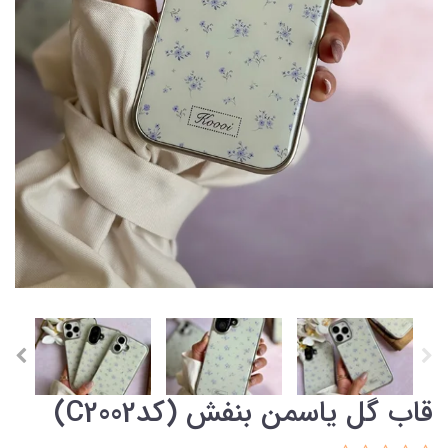
قاب گل یاسمن بنفش (کدC2002)