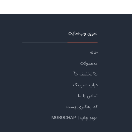
منوی وب‌سایت
خانه
محصولات
🏷️تخفیف 🏷️
دراپ شیپینگ
تماس با ما
کد رهگیری پست
موبو چاپ | MOBOCHAP