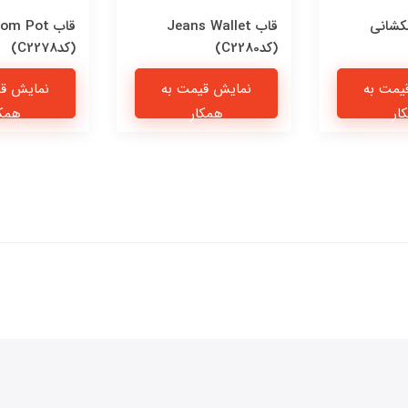
کشانی
قاب Jeans Wallet
قاب om Pot
(کدC2280)
(کدC2278)
یمت به
نمایش قیمت به
نمایش قی
ار
همکار
همکا