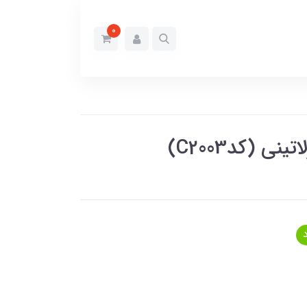
0
ی (کدC2003)