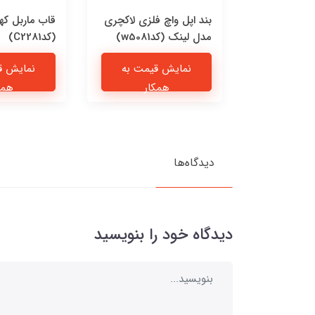
 چرمی پیشی
بند اپل واچ فلزی لاکچری
قاب ماربل که
مدل لینک (کدw5081)
(کدC2281)
یمت به
نمایش قیمت به
نمایش ق
ار
همکار
همک
دیدگاه‌ها
دیدگاه خود را بنویسید