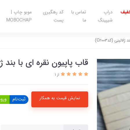
خفیف
دراپ
تماس با
کد رهگیری
موبو چاپ |
شیپینگ
ما
پست
MOBOCHAP
لاتینی (کدC2003)
قاب پاپیون نقره ای با بند ژلاتین
از 1
نمایش قیمت به همکار
ثبت‌نام
ورود