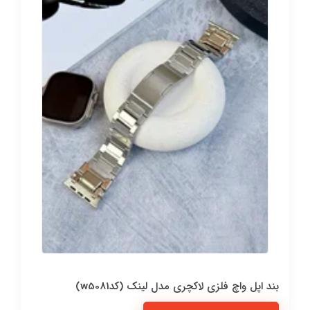
بند اپل واچ فلزی لاکچری مدل لینک (کدw5081)