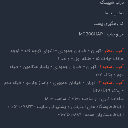
دراپ شیپینگ
تماس با ما
کد رهگیری پست
موبو چاپ | MOBOCHAP
آدرس دفتر
: تهران - خیابان جمهوری - انتهای کوچه لاله - کوچه
هاتف -پلاک ۱۵ - طبقه اول - واحد ۱
آدرس شعبه 1
: تهران - خیابان جمهوری - پاساژ علاالدین - طبقه
دوم - پلاک 207
آدرس شعبه 2
: تهران - خیابان جمهوری - پاساژ چارسو - طبقه دوم
- پلاک D48/D49
ساعات کاری : از ساعت 09:00 تا ساعت 18:00
ارتباط فروشگاه های اینترنتی و پشتیبانی سایت : 09054067823
ارتباط مشتریان عمده : 09029600889