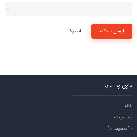
ارسال دیدگاه
انصراف
منوی وب‌سایت
خانه
محصولات
🏷️تخفیف 🏷️