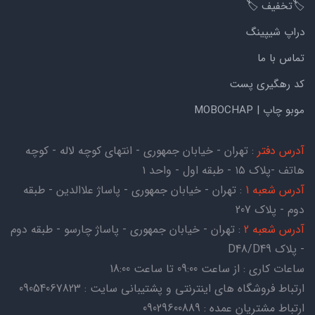
🏷️تخفیف 🏷️
دراپ شیپینگ
تماس با ما
کد رهگیری پست
موبو چاپ | MOBOCHAP
آدرس دفتر
: تهران - خیابان جمهوری - انتهای کوچه لاله - کوچه
هاتف -پلاک ۱۵ - طبقه اول - واحد ۱
آدرس شعبه 1
: تهران - خیابان جمهوری - پاساژ علاالدین - طبقه
دوم - پلاک 207
آدرس شعبه 2
: تهران - خیابان جمهوری - پاساژ چارسو - طبقه دوم
- پلاک D48/D49
ساعات کاری : از ساعت 09:00 تا ساعت 18:00
ارتباط فروشگاه های اینترنتی و پشتیبانی سایت : 09054067823
ارتباط مشتریان عمده : 09029600889