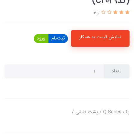
(کدC2029)
از 3
نمایش قیمت به همکار
ثبت‌نام
ورود
تعداد
پک Q Series / پشت طلقی /