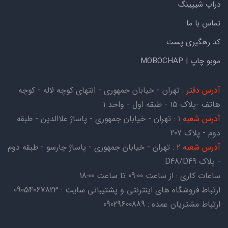
دراپ شیپینگ
تماس با ما
کد رهگیری پست
موبو چاپ | MOBOCHAP
آدرس دفتر
: تهران - خیابان جمهوری - انتهای کوچه لاله - کوچه
هاتف -پلاک ۱۵ - طبقه اول - واحد ۱
آدرس شعبه 1
: تهران - خیابان جمهوری - پاساژ علاالدین - طبقه
دوم - پلاک 207
آدرس شعبه 2
: تهران - خیابان جمهوری - پاساژ چارسو - طبقه دوم
- پلاک D48/D49
ساعات کاری : از ساعت 09:00 تا ساعت 18:00
ارتباط فروشگاه های اینترنتی و پشتیبانی سایت : 09054067823
ارتباط مشتریان عمده : 09029600889