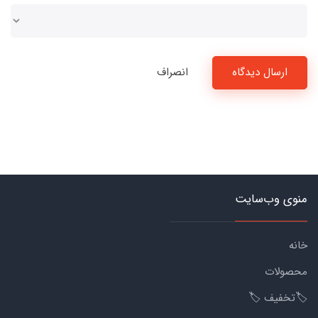
ارسال دیدگاه
انصراف
منوی وب‌سایت
خانه
محصولات
🏷️تخفیف 🏷️