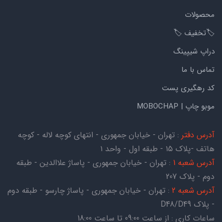
محصولات
🏷️تخفیف 🏷️
دراپ شیپینگ
تماس با ما
کد رهگیری پست
موبو چاپ | MOBOCHAP
آدرس دفتر
: تهران - خیابان جمهوری - انتهای کوچه لاله - کوچه
هاتف -پلاک ۱۵ - طبقه اول - واحد ۱
آدرس شعبه 1
: تهران - خیابان جمهوری - پاساژ علاالدین - طبقه
دوم - پلاک 207
آدرس شعبه 2
: تهران - خیابان جمهوری - پاساژ چارسو - طبقه دوم
- پلاک D48/D49
ساعات کاری : از ساعت 09:00 تا ساعت 18:00