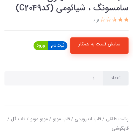
سامسونگ ، شیائومی (کدC2049)
از 6
نمایش قیمت به همکار
ثبت‌نام
ورود
تعداد
پشت طلقی / قاب اندرویدی / قاب موبو / موبو موبو / قاب گل /
قابگوشی