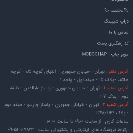
🏷️تخفیف 🏷️
دراپ شیپینگ
تماس با ما
کد رهگیری پست
موبو چاپ | MOBOCHAP
آدرس دفتر
: تهران - خیابان جمهوری - انتهای کوچه لاله - کوچه
هاتف -پلاک ۱۵ - طبقه اول - واحد ۱
آدرس شعبه 1
: تهران - خیابان جمهوری - پاساژ علاالدین - طبقه
دوم - پلاک 207
آدرس شعبه 2
: تهران - خیابان جمهوری - پاساژ چارسو - طبقه دوم
- پلاک D48/D49
ساعات کاری : از ساعت 09:00 تا ساعت 18:00
ارتباط فروشگاه های اینترنتی و پشتیبانی سایت : 09054067823