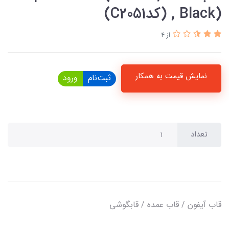
, Black) (کدC2051)
از 4
نمایش قیمت به همکار
ثبت‌نام
ورود
تعداد
قاب آیفون / قاب عمده / قابگوشی