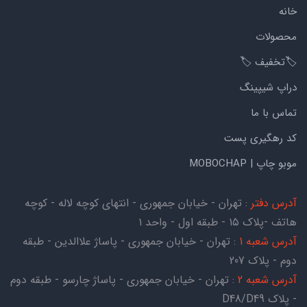
خانه
محصولات
🏷️تخفیف 🏷️
دراپ شیپینگ
تماس با ما
کد رهگیری پست
موبو چاپ | MOBOCHAP
آدرس دفتر
: تهران - خیابان جمهوری - انتهای کوچه لاله - کوچه
هاتف -پلاک ۱۵ - طبقه اول - واحد ۱
آدرس شعبه 1
: تهران - خیابان جمهوری - پاساژ علاالدین - طبقه
دوم - پلاک 207
آدرس شعبه 2
: تهران - خیابان جمهوری - پاساژ چارسو - طبقه دوم
- پلاک D48/D49