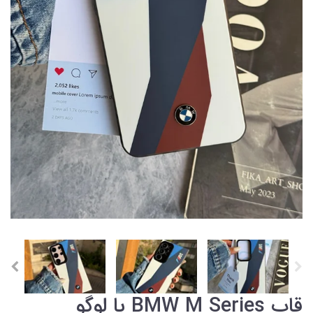
قاب BMW M Series با لوگو