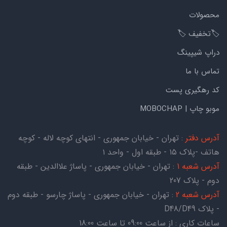
محصولات
🏷️تخفیف 🏷️
دراپ شیپینگ
تماس با ما
کد رهگیری پست
موبو چاپ | MOBOCHAP
آدرس دفتر
: تهران - خیابان جمهوری - انتهای کوچه لاله - کوچه
هاتف -پلاک ۱۵ - طبقه اول - واحد ۱
آدرس شعبه 1
: تهران - خیابان جمهوری - پاساژ علاالدین - طبقه
دوم - پلاک 207
آدرس شعبه 2
: تهران - خیابان جمهوری - پاساژ چارسو - طبقه دوم
- پلاک D48/D49
ساعات کاری : از ساعت 09:00 تا ساعت 18:00