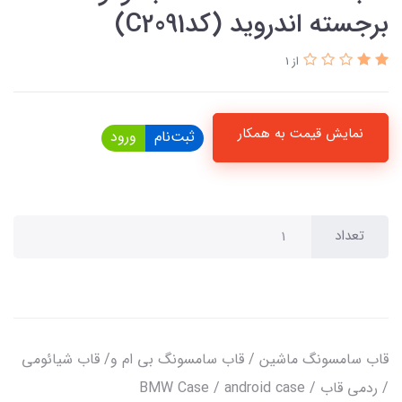
برجسته اندروید (کدC2091)
از 1
نمایش قیمت به همکار
ثبت‌نام
ورود
تعداد
قاب سامسونگ ماشین / قاب سامسونگ بی ام و/ قاب شیائومی
/ ردمی قاب / BMW Case / android case