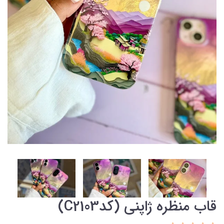
قاب منظره ژاپنی (کدC2103)