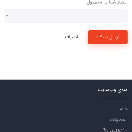
امتیاز شما به محصول
ارسال دیدگاه
انصراف
منوی وب‌سایت
خانه
محصولات
🏷️تخفیف 🏷️