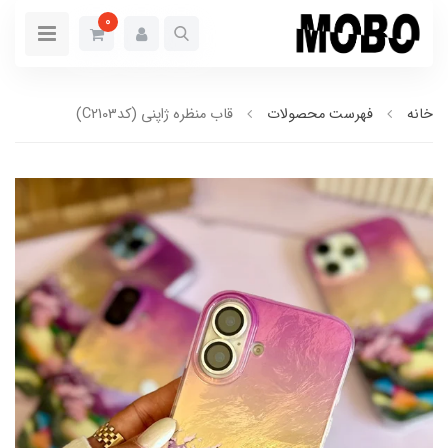
0
خانه
فهرست محصولات
قاب منظره ژاپنی (کدC2103)