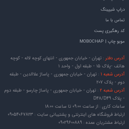
دراپ شیپینگ
تماس با ما
کد رهگیری پست
موبو چاپ | MOBOCHAP
آدرس دفتر
: تهران - خیابان جمهوری - انتهای کوچه لاله - کوچه
هاتف -پلاک ۱۵ - طبقه اول - واحد ۱
آدرس شعبه 1
: تهران - خیابان جمهوری - پاساژ علاالدین - طبقه
دوم - پلاک 207
آدرس شعبه 2
: تهران - خیابان جمهوری - پاساژ چارسو - طبقه دوم
- پلاک D48/D49
ساعات کاری : از ساعت 09:00 تا ساعت 18:00
ارتباط فروشگاه های اینترنتی و پشتیبانی سایت : 09054067823
ارتباط مشتریان عمده : 09029600889