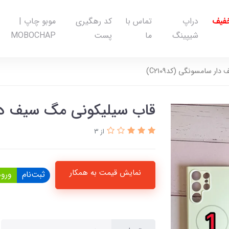
خفیف
دراپ
تماس با
کد رهگیری
موبو چاپ |
شیپینگ
ما
پست
MOBOCHAP
ر سامسونگی (کدC2109)
قاب سیلیکونی مگ سیف دار سا
از 3
نمایش قیمت به همکار
ثبت‌نام
ورود