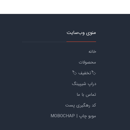
منوی وب‌سایت
خانه
محصولات
🏷️تخفیف 🏷️
دراپ شیپینگ
تماس با ما
کد رهگیری پست
موبو چاپ | MOBOCHAP