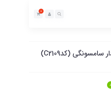
0
مسونگی (کدC2109)