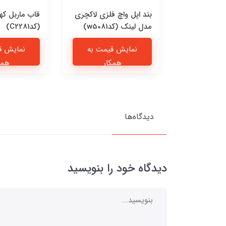
 چرمی پیشی
بند اپل واچ فلزی لاکچری
قاب ماربل که
مدل لینک (کدw5081)
(کدC2281)
یمت به
نمایش قیمت به
نمایش ق
ار
همکار
همک
دیدگاه‌ها
دیدگاه خود را بنویسید