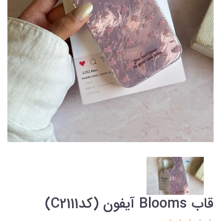
قاب Blooms آیفون (کدC2111)