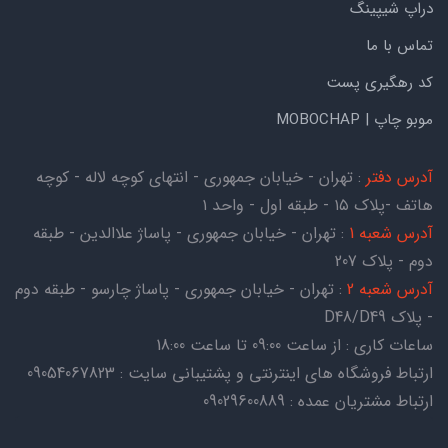
دراپ شیپینگ
تماس با ما
کد رهگیری پست
موبو چاپ | MOBOCHAP
آدرس دفتر
: تهران - خیابان جمهوری - انتهای کوچه لاله - کوچه
هاتف -پلاک ۱۵ - طبقه اول - واحد ۱
آدرس شعبه 1
: تهران - خیابان جمهوری - پاساژ علاالدین - طبقه
دوم - پلاک 207
آدرس شعبه 2
: تهران - خیابان جمهوری - پاساژ چارسو - طبقه دوم
- پلاک D48/D49
ساعات کاری : از ساعت 09:00 تا ساعت 18:00
ارتباط فروشگاه های اینترنتی و پشتیبانی سایت : 09054067823
ارتباط مشتریان عمده : 09029600889