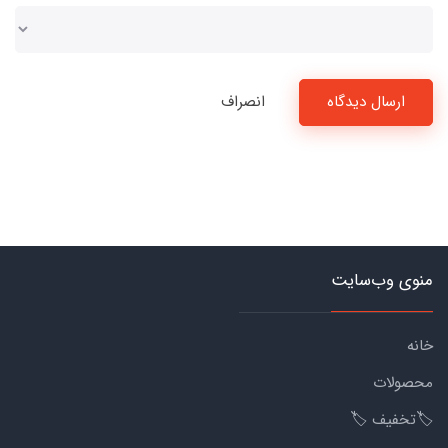
ارسال دیدگاه
انصراف
منوی وب‌سایت
خانه
محصولات
🏷️تخفیف 🏷️