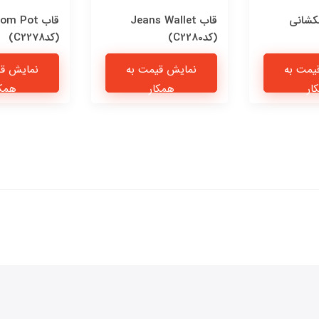
کشانی
قاب Jeans Wallet
قاب om Pot
(کدC2280)
(کدC2278)
یمت به
نمایش قیمت به
نمایش قی
ار
همکار
همکا