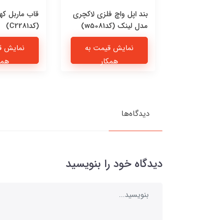
 چرمی پیشی
بند اپل واچ فلزی لاکچری
قاب ماربل که
مدل لینک (کدw5081)
(کدC2281)
یمت به
نمایش قیمت به
نمایش ق
ار
همکار
همک
دیدگاه‌ها
دیدگاه خود را بنویسید