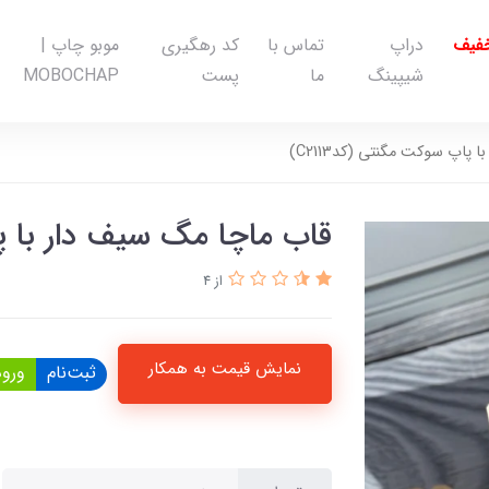
خفیف
دراپ
تماس با
کد رهگیری
موبو چاپ |
شیپینگ
ما
پست
MOBOCHAP
پاپ سوکت مگنتی (کدC2113)
قاب ماچا مگ سیف دار با پاپ
از 4
نمایش قیمت به همکار
ثبت‌نام
ورود