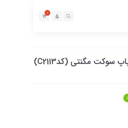
0
 سوکت مگنتی (کدC2113)