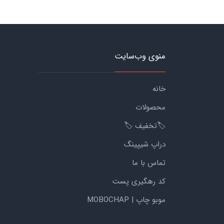
منوی وب‌سایت
خانه
محصولات
🏷️تخفیف 🏷️
دراپ شیپینگ
تماس با ما
کد رهگیری پست
موبو چاپ | MOBOCHAP