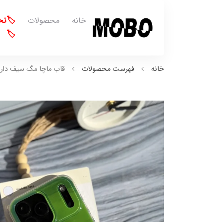
خانه
محصولات
🏷️ت
🏷️
خانه
فهرست محصولات
قاب ماچا مگ سیف دار با 