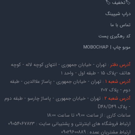
🏷️تخفیف 🏷️
دراپ شیپینگ
تماس با ما
کد رهگیری پست
موبو چاپ | MOBOCHAP
آدرس دفتر
: تهران - خیابان جمهوری - انتهای کوچه لاله - کوچه
هاتف -پلاک ۱۵ - طبقه اول - واحد ۱
آدرس شعبه 1
: تهران - خیابان جمهوری - پاساژ علاالدین - طبقه
دوم - پلاک 207
آدرس شعبه 2
: تهران - خیابان جمهوری - پاساژ چارسو - طبقه دوم
- پلاک D48/D49
ساعات کاری : از ساعت 09:00 تا ساعت 18:00
ارتباط فروشگاه های اینترنتی و پشتیبانی سایت : 09054067823
ارتباط مشتریان عمده : 09029600889