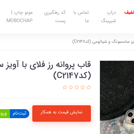
خفیف
دراپ
تماس با
کد رهگیری
موبو چاپ |
شیپینگ
ما
پست
MOBOCHAP
یز سامسونگ و شیائومی (کدC2147)
قاب پروانه رز فلای با آوی
(کدC2147)
نمایش قیمت به همکار
ثبت‌نام
ورود