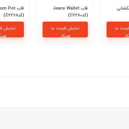
کشانی
قاب Jeans Wallet
قاب om Pot
(کدC2280)
(کدC2278)
یمت به
نمایش قیمت به
نمایش قی
ار
همکار
همکا