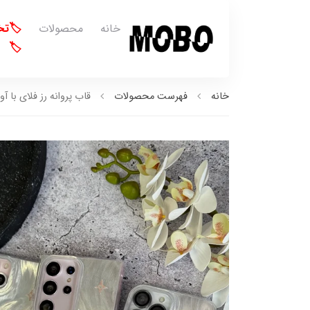
خانه
محصولات
🏷️ت
🏷️
خانه
فهرست محصولات
قاب پروانه رز فلای با آو