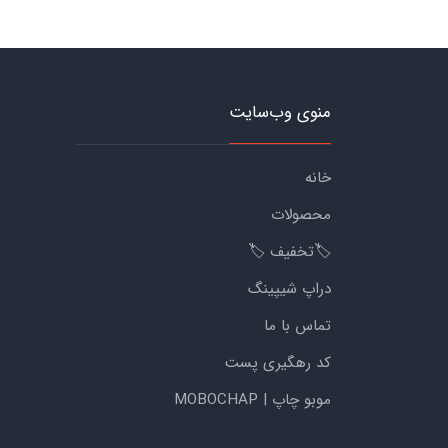
منوی وب‌سایت
خانه
محصولات
🏷️تخفیف 🏷️
دراپ شیپینگ
تماس با ما
کد رهگیری پست
موبو چاپ | MOBOCHAP