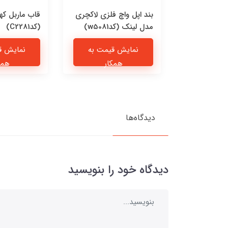
 چرمی پیشی
بند اپل واچ فلزی لاکچری
قاب ماربل که
مدل لینک (کدw5081)
(کدC2281)
یمت به
نمایش قیمت به
نمایش ق
ار
همکار
همک
دیدگاه‌ها
دیدگاه خود را بنویسید