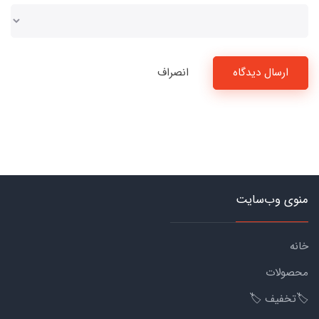
ارسال دیدگاه
انصراف
منوی وب‌سایت
خانه
محصولات
🏷️تخفیف 🏷️