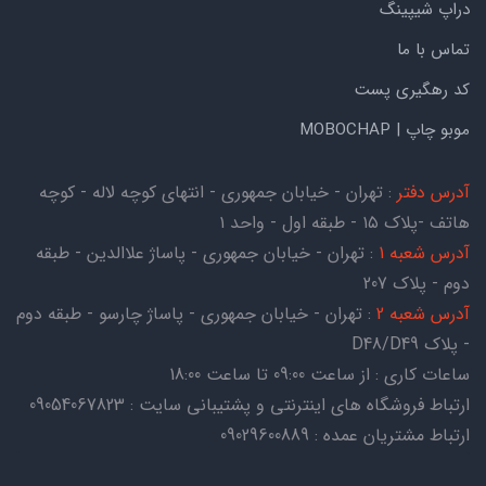
دراپ شیپینگ
تماس با ما
کد رهگیری پست
موبو چاپ | MOBOCHAP
آدرس دفتر
: تهران - خیابان جمهوری - انتهای کوچه لاله - کوچه
هاتف -پلاک ۱۵ - طبقه اول - واحد ۱
آدرس شعبه 1
: تهران - خیابان جمهوری - پاساژ علاالدین - طبقه
دوم - پلاک 207
آدرس شعبه 2
: تهران - خیابان جمهوری - پاساژ چارسو - طبقه دوم
- پلاک D48/D49
ساعات کاری : از ساعت 09:00 تا ساعت 18:00
ارتباط فروشگاه های اینترنتی و پشتیبانی سایت : 09054067823
ارتباط مشتریان عمده : 09029600889