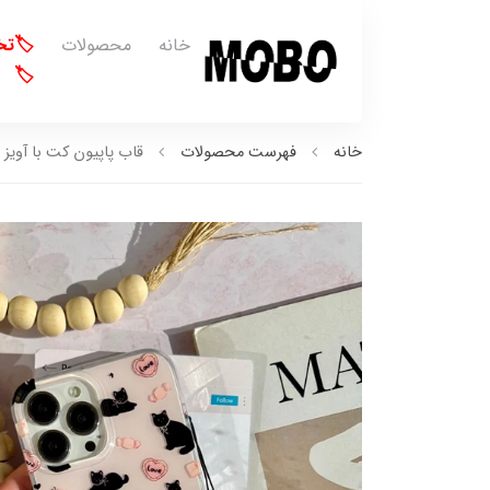
خانه
محصولات
🏷️ت
🏷️
خانه
فهرست محصولات
قاب پاپیون کت با آویز (کد68