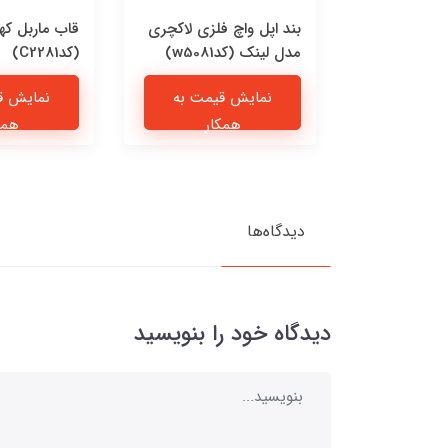
 چرمی پیشی
بند اپل واچ فلزی لاکچری
قاب ماربل که
مدل لینک (کدw5081)
(کدC2281)
یمت به
نمایش قیمت به
نمایش ق
ار
همکار
همک
دیدگاه‌ها
دیدگاه خود را بنویسید