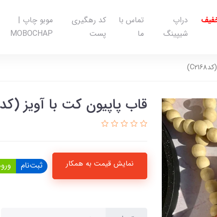
خفیف
دراپ
تماس با
کد رهگیری
موبو چاپ |
شیپینگ
ما
پست
MOBOCHAP
C21)
قاب پاپیون کت با آویز (کدC2168)
نمایش قیمت به همکار
ثبت‌نام
ورود