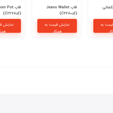
کشانی
قاب Jeans Wallet
قاب om Pot
(کدC2280)
(کدC2278)
یمت به
نمایش قیمت به
نمایش قی
ار
همکار
همکا