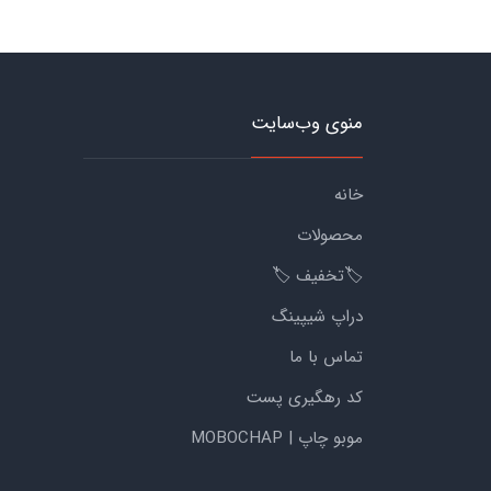
منوی وب‌سایت
خانه
محصولات
🏷️تخفیف 🏷️
دراپ شیپینگ
تماس با ما
کد رهگیری پست
موبو چاپ | MOBOCHAP