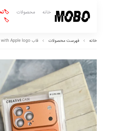
خانه
محصولات
🏷️ت
🏷️
خانه
فهرست محصولات
قاب Orange AG with Apple logo با مگ سیف (کدC2181)