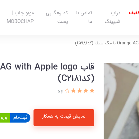
خفیف
دراپ
تماس با
کد رهگیری
موبو چاپ |
شیپینگ
ما
پست
MOBOCHAP
(کدC2181)
از 5
نمایش قیمت به همکار
ثبت‌نام
ورود