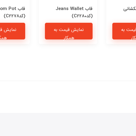
کشانی
قاب Jeans Wallet
قاب om Pot
(کدC2280)
(کدC2278)
یمت به
نمایش قیمت به
نمایش قی
ار
همکار
همکا