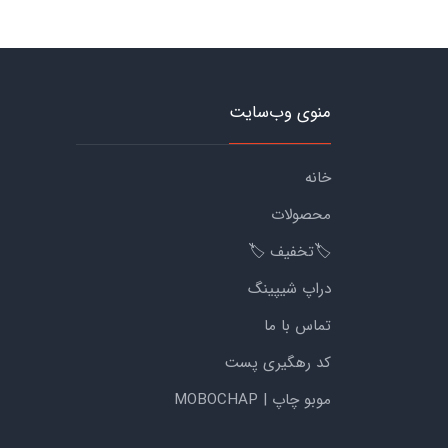
منوی وب‌سایت
خانه
محصولات
🏷️تخفیف 🏷️
دراپ شیپینگ
تماس با ما
کد رهگیری پست
موبو چاپ | MOBOCHAP