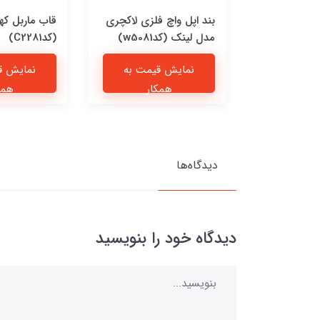
 چرمی پیشی
بند اپل واچ فلزی لاکچری
قاب ماربل که
مدل لینک (کدw5081)
(کدC2281)
یمت به
نمایش قیمت به
نمایش ق
ار
همکار
همک
دیدگاه‌ها
دیدگاه خود را بنویسید