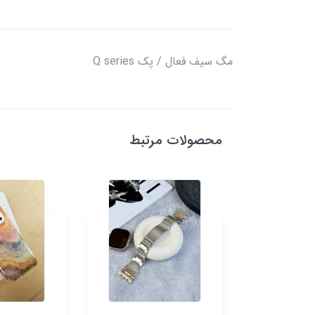
مگ سیف فعال / پک Q series
محصولات مرتبط