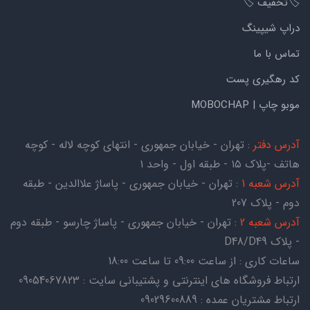
🏷️تخفیف 🏷️
دراپ شیپینگ
تماس با ما
کد رهگیری پست
موبو چاپ | MOBOCHAP
آدرس دفتر
: تهران - خیابان جمهوری - انتهای کوچه لاله - کوچه
هاتف -پلاک ۱۵ - طبقه اول - واحد ۱
آدرس شعبه 1
: تهران - خیابان جمهوری - پاساژ علاالدین - طبقه
دوم - پلاک 207
آدرس شعبه 2
: تهران - خیابان جمهوری - پاساژ چارسو - طبقه دوم
- پلاک D48/D49
ساعات کاری : از ساعت 09:00 تا ساعت 18:00
ارتباط فروشگاه های اینترنتی و پشتیبانی سایت : 09054067823
ارتباط مشتریان عمده : 09029600889