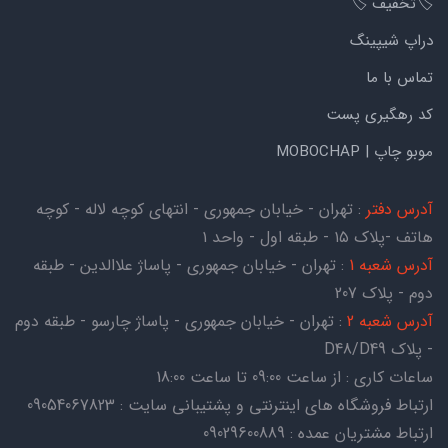
🏷️تخفیف 🏷️
دراپ شیپینگ
تماس با ما
کد رهگیری پست
موبو چاپ | MOBOCHAP
آدرس دفتر
: تهران - خیابان جمهوری - انتهای کوچه لاله - کوچه
هاتف -پلاک ۱۵ - طبقه اول - واحد ۱
آدرس شعبه 1
: تهران - خیابان جمهوری - پاساژ علاالدین - طبقه
دوم - پلاک 207
آدرس شعبه 2
: تهران - خیابان جمهوری - پاساژ چارسو - طبقه دوم
- پلاک D48/D49
ساعات کاری : از ساعت 09:00 تا ساعت 18:00
ارتباط فروشگاه های اینترنتی و پشتیبانی سایت : 09054067823
ارتباط مشتریان عمده : 09029600889