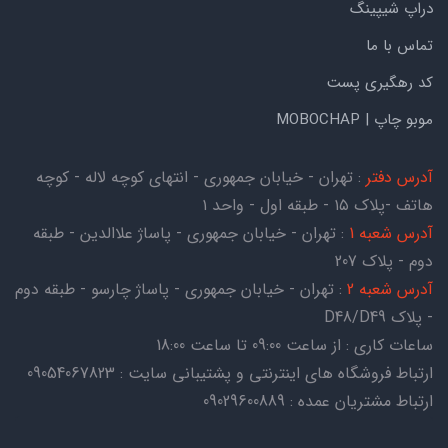
دراپ شیپینگ
تماس با ما
کد رهگیری پست
موبو چاپ | MOBOCHAP
آدرس دفتر
: تهران - خیابان جمهوری - انتهای کوچه لاله - کوچه
هاتف -پلاک ۱۵ - طبقه اول - واحد ۱
آدرس شعبه 1
: تهران - خیابان جمهوری - پاساژ علاالدین - طبقه
دوم - پلاک 207
آدرس شعبه 2
: تهران - خیابان جمهوری - پاساژ چارسو - طبقه دوم
- پلاک D48/D49
ساعات کاری : از ساعت 09:00 تا ساعت 18:00
ارتباط فروشگاه های اینترنتی و پشتیبانی سایت : 09054067823
ارتباط مشتریان عمده : 09029600889