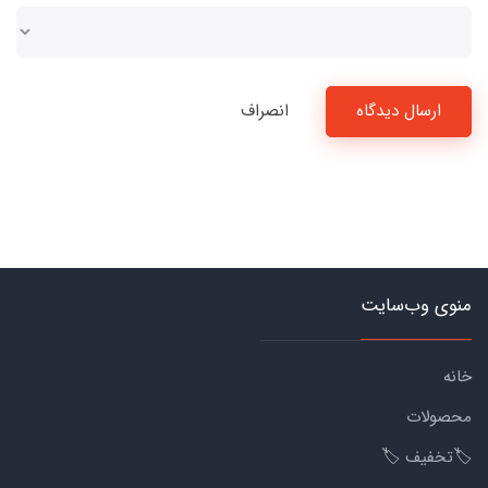
ارسال دیدگاه
انصراف
منوی وب‌سایت
خانه
محصولات
🏷️تخفیف 🏷️