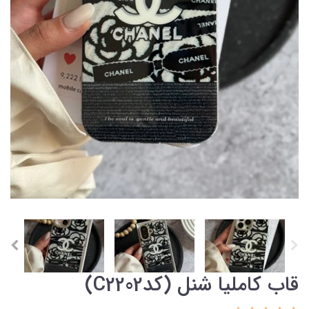
قاب کاملیا شنل (کدC2202)