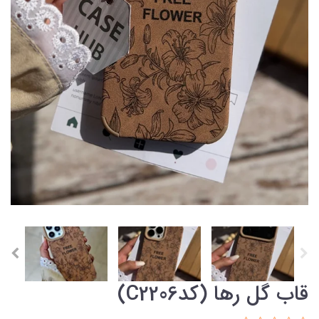
قاب گل رها (کدC2206)