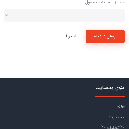
امتیاز شما به محصول
ارسال دیدگاه
انصراف
منوی وب‌سایت
خانه
محصولات
🏷️تخفیف 🏷️