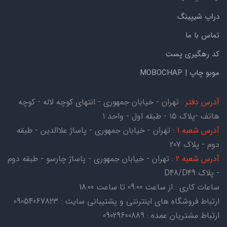
دراپ شیپینگ
تماس با ما
کد رهگیری پست
موبو چاپ | MOBOCHAP
آدرس دفتر
: تهران - خیابان جمهوری - انتهای کوچه لاله - کوچه
هاتف -پلاک ۱۵ - طبقه اول - واحد ۱
آدرس شعبه 1
: تهران - خیابان جمهوری - پاساژ علاالدین - طبقه
دوم - پلاک 207
آدرس شعبه 2
: تهران - خیابان جمهوری - پاساژ چارسو - طبقه دوم
- پلاک D48/D49
ساعات کاری : از ساعت 09:00 تا ساعت 18:00
ارتباط فروشگاه های اینترنتی و پشتیبانی سایت : 09054067823
ارتباط مشتریان عمده : 09029600889