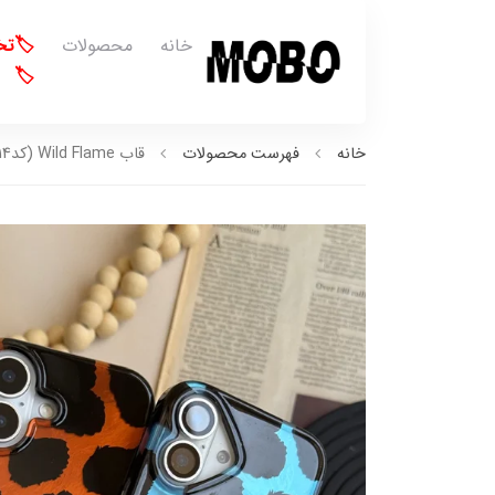
خانه
محصولات
🏷️ت
🏷️
خانه
فهرست محصولات
قاب Wild Flame (کدC2214)