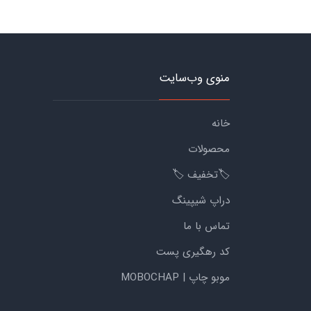
منوی وب‌سایت
خانه
محصولات
🏷️تخفیف 🏷️
دراپ شیپینگ
تماس با ما
کد رهگیری پست
موبو چاپ | MOBOCHAP