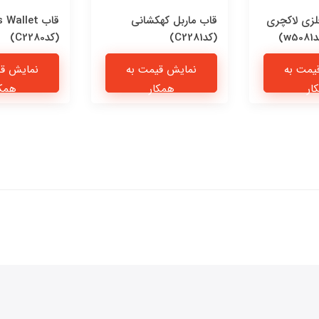
فلزی لاکچری
قاب ماربل کهکشانی
قاب Wallet
)
(کدC2281)
(کدC2280)
یمت به
نمایش قیمت به
نمایش قی
ار
همکار
همکا