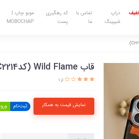
خفیف
دراپ
تماس با
کد رهگیری
موبو چاپ |
شیپینگ
ما
پست
MOBOCHAP
قاب Wild Flame (کدC2214)
از 1
نمایش قیمت به همکار
ثبت‌نام
ورود