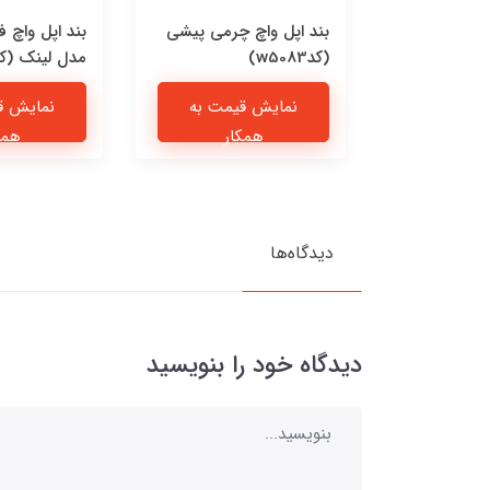
Jordan F
بند اپل واچ چرمی پیشی
بند اپل واچ 
(کدw5083)
مدل لینک (کدw5081
یمت به
نمایش قیمت به
نمایش ق
ار
همکار
همک
دیدگاه‌ها
دیدگاه خود را بنویسید