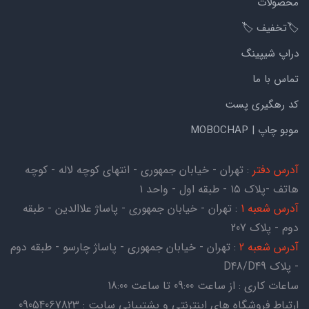
محصولات
🏷️تخفیف 🏷️
دراپ شیپینگ
تماس با ما
کد رهگیری پست
موبو چاپ | MOBOCHAP
آدرس دفتر
: تهران - خیابان جمهوری - انتهای کوچه لاله - کوچه
هاتف -پلاک ۱۵ - طبقه اول - واحد ۱
آدرس شعبه 1
: تهران - خیابان جمهوری - پاساژ علاالدین - طبقه
دوم - پلاک 207
آدرس شعبه 2
: تهران - خیابان جمهوری - پاساژ چارسو - طبقه دوم
- پلاک D48/D49
ساعات کاری : از ساعت 09:00 تا ساعت 18:00
ارتباط فروشگاه های اینترنتی و پشتیبانی سایت : 09054067823