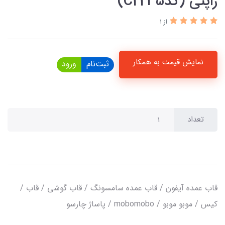
ژاپنی (کدC2235)
از 1
نمایش قیمت به همکار
ثبت‌نام
ورود
تعداد
قاب عمده آیفون / قاب عمده سامسونگ / قاب گوشی / قاب /
کیس / موبو موبو / mobomobo / پاساژ چارسو