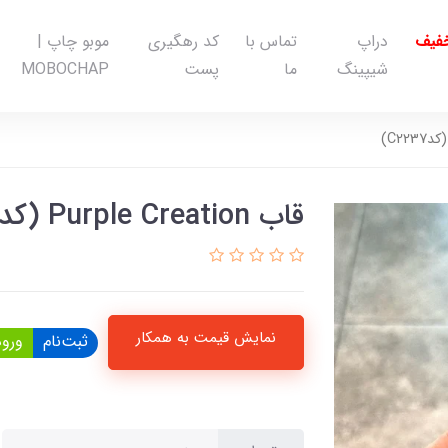
خفیف
دراپ
تماس با
کد رهگیری
موبو چاپ |
شیپینگ
ما
پست
MOBOCHAP
قاب Purple Creation (کدC2237)
نمایش قیمت به همکار
ثبت‌نام
ورود