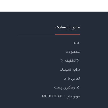
منوی وب‌سایت
خانه
محصولات
🏷️تخفیف 🏷️
دراپ شیپینگ
تماس با ما
کد رهگیری پست
موبو چاپ | MOBOCHAP