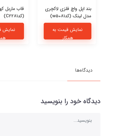
 چرمی پیشی
بند اپل واچ فلزی لاکچری
قاب ماربل که
مدل لینک (کدw5081)
(کدC2281)
یمت به
نمایش قیمت به
نمایش ق
ار
همکار
همک
دیدگاه‌ها
دیدگاه خود را بنویسید