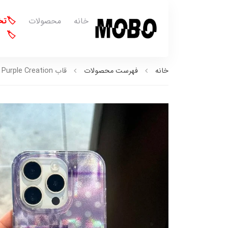
خانه
محصولات
🏷️ت
🏷️
خانه
فهرست محصولات
قاب Purple Creation (کدC2237)