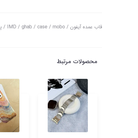
قاب عمده آیفون / IMD / ghab / case / mobo / پاساژ چارسو
محصولات مرتبط