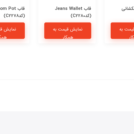
کشانی
قاب Jeans Wallet
قاب om Pot
(کدC2280)
(کدC2278)
یمت به
نمایش قیمت به
نمایش قی
ار
همکار
همکا