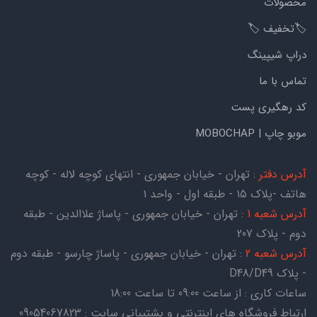
محصولات
🏷️تخفیف 🏷️
دراپ شیپینگ
تماس با ما
کد رهگیری پست
موبو چاپ | MOBOCHAP
آدرس دفتر
: تهران - خیابان جمهوری - انتهای کوچه لاله - کوچه
هاتف -پلاک ۱۵ - طبقه اول - واحد ۱
آدرس شعبه 1
: تهران - خیابان جمهوری - پاساژ علاالدین - طبقه
دوم - پلاک 207
آدرس شعبه 2
: تهران - خیابان جمهوری - پاساژ چارسو - طبقه دوم
- پلاک D48/D49
ساعات کاری : از ساعت 09:00 تا ساعت 18:00
ارتباط فروشگاه های اینترنتی و پشتیبانی سایت : 09054067823