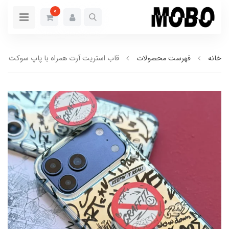
0
خانه
فهرست محصولات
قاب استریت آرت همراه با پاپ سوکت (کدC2240