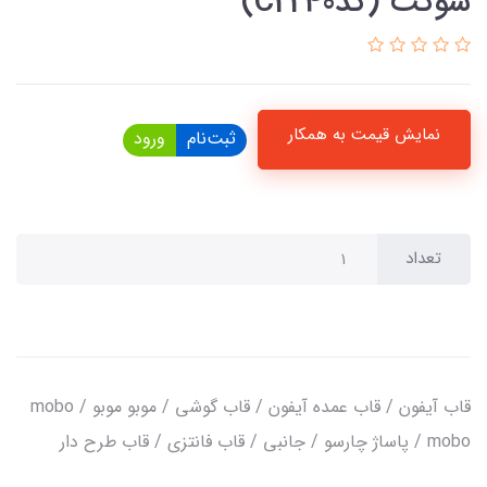
سوکت (کدC2240)
نمایش قیمت به همکار
ثبت‌نام
ورود
تعداد
قاب آیفون / قاب عمده آیفون / قاب گوشی / موبو موبو / mobo
mobo / پاساژ چارسو / جانبی / قاب فانتزی / قاب طرح دار