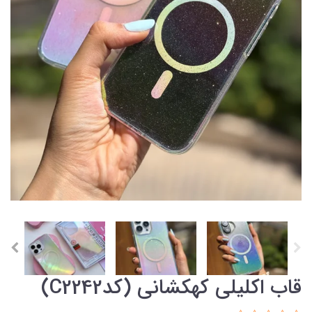
قاب اکلیلی کهکشانی (کدC2242)