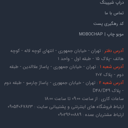
دراپ شیپینگ
تماس با ما
کد رهگیری پست
موبو چاپ | MOBOCHAP
آدرس دفتر
: تهران - خیابان جمهوری - انتهای کوچه لاله - کوچه
هاتف -پلاک ۱۵ - طبقه اول - واحد ۱
آدرس شعبه 1
: تهران - خیابان جمهوری - پاساژ علاالدین - طبقه
دوم - پلاک 207
آدرس شعبه 2
: تهران - خیابان جمهوری - پاساژ چارسو - طبقه دوم
- پلاک D48/D49
ساعات کاری : از ساعت 09:00 تا ساعت 18:00
ارتباط فروشگاه های اینترنتی و پشتیبانی سایت : 09054067823
ارتباط مشتریان عمده : 09029600889