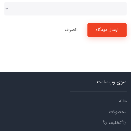
ارسال دیدگاه
انصراف
منوی وب‌سایت
خانه
محصولات
🏷️تخفیف 🏷️