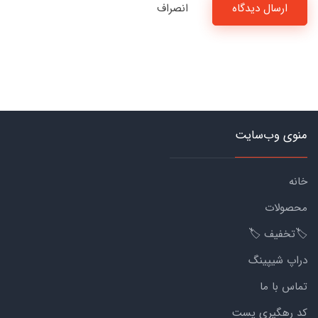
ارسال دیدگاه
انصراف
منوی وب‌سایت
خانه
محصولات
🏷️تخفیف 🏷️
دراپ شیپینگ
تماس با ما
کد رهگیری پست