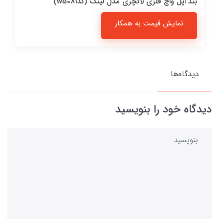
بند اپل واچ فلزی لاکچری مدل لینک (کدw5081)
نمایش قیمت به همکار
دیدگاه‌ها
دیدگاه خود را بنویسید