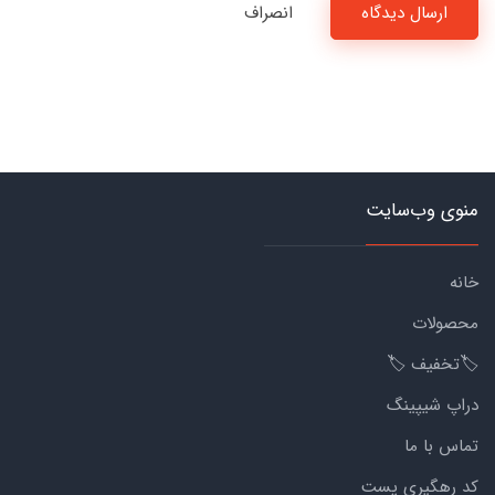
ارسال دیدگاه
انصراف
منوی وب‌سایت
خانه
محصولات
🏷️تخفیف 🏷️
دراپ شیپینگ
تماس با ما
کد رهگیری پست