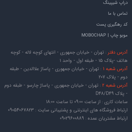
دراپ شیپینگ
تماس با ما
کد رهگیری پست
موبو چاپ | MOBOCHAP
آدرس دفتر
: تهران - خیابان جمهوری - انتهای کوچه لاله - کوچه
هاتف -پلاک ۱۵ - طبقه اول - واحد ۱
آدرس شعبه 1
: تهران - خیابان جمهوری - پاساژ علاالدین - طبقه
دوم - پلاک 207
آدرس شعبه 2
: تهران - خیابان جمهوری - پاساژ چارسو - طبقه دوم
- پلاک D48/D49
ساعات کاری : از ساعت 09:00 تا ساعت 18:00
ارتباط فروشگاه های اینترنتی و پشتیبانی سایت : 09054067823
ارتباط مشتریان عمده : 09029600889