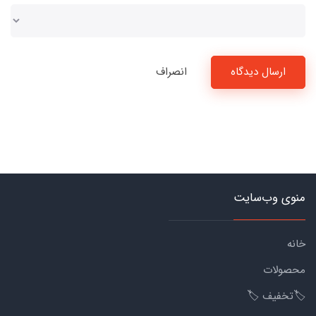
ارسال دیدگاه
انصراف
منوی وب‌سایت
خانه
محصولات
🏷️تخفیف 🏷️