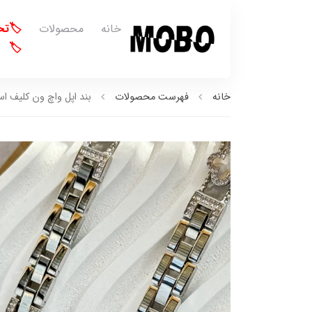
خانه
محصولات
🏷️ت
🏷️
خانه
فهرست محصولات
بند اپل واچ ون کلیف استیل 