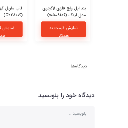
 چرمی پیشی
بند اپل واچ فلزی لاکچری
قاب ماربل که
مدل لینک (کدw5081)
(کدC2281)
یمت به
نمایش قیمت به
نمایش ق
ار
همکار
همک
دیدگاه‌ها
دیدگاه خود را بنویسید