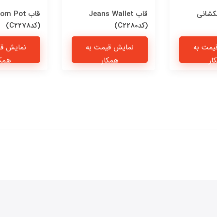
کشانی
قاب Jeans Wallet
قاب om Pot
(کدC2280)
(کدC2278)
یمت به
نمایش قیمت به
نمایش قی
ار
همکار
همکا