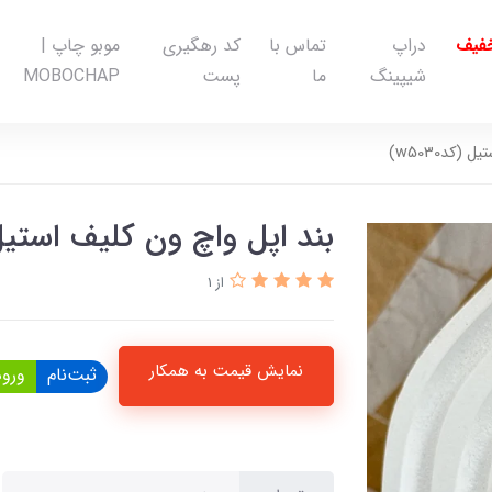
خفیف
دراپ
تماس با
کد رهگیری
موبو چاپ |
شیپینگ
ما
پست
MOBOCHAP
(کدw5030)
بند اپل واچ ون کلیف استیل (کد
از 1
نمایش قیمت به همکار
ثبت‌نام
ورود