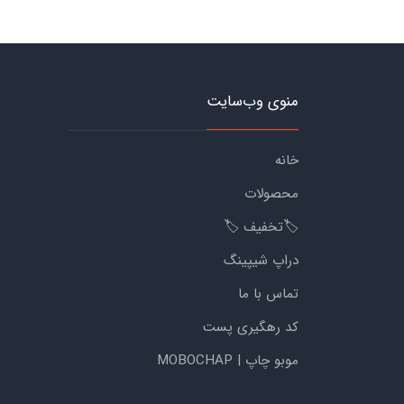
منوی وب‌سایت
خانه
محصولات
🏷️تخفیف 🏷️
دراپ شیپینگ
تماس با ما
کد رهگیری پست
موبو چاپ | MOBOCHAP