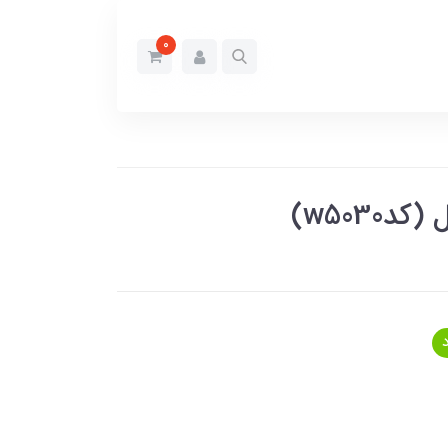
0
w5030)