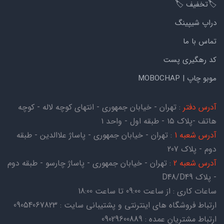
🏷️تخفیف 🏷️
دراپ شیپینگ
تماس با ما
کد رهگیری پست
موبو چاپ | MOBOCHAP
آدرس دفتر
: تهران - خیابان جمهوری - انتهای کوچه لاله - کوچه
هاتف -پلاک ۱۵ - طبقه اول - واحد ۱
آدرس شعبه 1
: تهران - خیابان جمهوری - پاساژ علاالدین - طبقه
دوم - پلاک 207
آدرس شعبه 2
: تهران - خیابان جمهوری - پاساژ چارسو - طبقه دوم
- پلاک D48/D49
ساعات کاری : از ساعت 09:00 تا ساعت 18:00
ارتباط فروشگاه های اینترنتی و پشتیبانی سایت : 09054067823
ارتباط مشتریان عمده : 09029600889