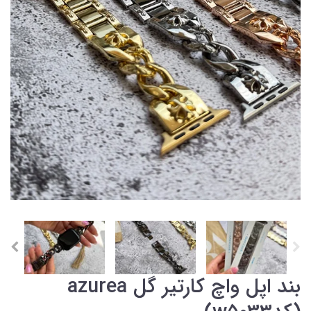
بند اپل واچ کارتیر گل azurea