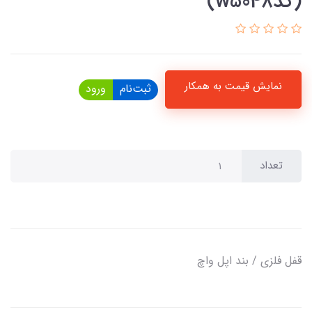
(کدw5048)
نمایش قیمت به همکار
ثبت‌نام
ورود
تعداد
قفل فلزی / بند اپل واچ