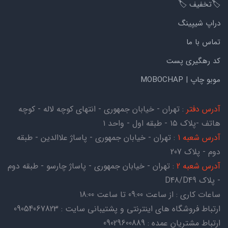
🏷️تخفیف 🏷️
دراپ شیپینگ
تماس با ما
کد رهگیری پست
موبو چاپ | MOBOCHAP
آدرس دفتر
: تهران - خیابان جمهوری - انتهای کوچه لاله - کوچه
هاتف -پلاک ۱۵ - طبقه اول - واحد ۱
آدرس شعبه 1
: تهران - خیابان جمهوری - پاساژ علاالدین - طبقه
دوم - پلاک 207
آدرس شعبه 2
: تهران - خیابان جمهوری - پاساژ چارسو - طبقه دوم
- پلاک D48/D49
ساعات کاری : از ساعت 09:00 تا ساعت 18:00
ارتباط فروشگاه های اینترنتی و پشتیبانی سایت : 09054067823
ارتباط مشتریان عمده : 09029600889