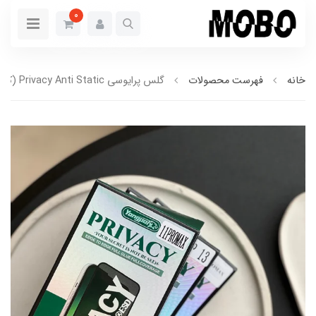
0
خانه
فهرست محصولات
گلس پرایوسی Privacy Anti Static (کدG7002)