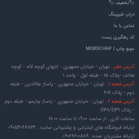
🏷️تخفیف 🏷️
دراپ شیپینگ
تماس با ما
کد رهگیری پست
موبو چاپ | MOBOCHAP
آدرس دفتر
: تهران - خیابان جمهوری - انتهای کوچه لاله - کوچه
هاتف -پلاک ۱۵ - طبقه اول - واحد ۱
آدرس شعبه 1
: تهران - خیابان جمهوری - پاساژ علاالدین - طبقه
دوم - پلاک 207
آدرس شعبه 2
: تهران - خیابان جمهوری - پاساژ چارسو - طبقه دوم
- پلاک D48/D49
ساعات کاری : از ساعت 09:00 تا ساعت 18:00
ارتباط فروشگاه های اینترنتی و پشتیبانی سایت : 09054067823
ارتباط مشتریان عمده : 09029600889