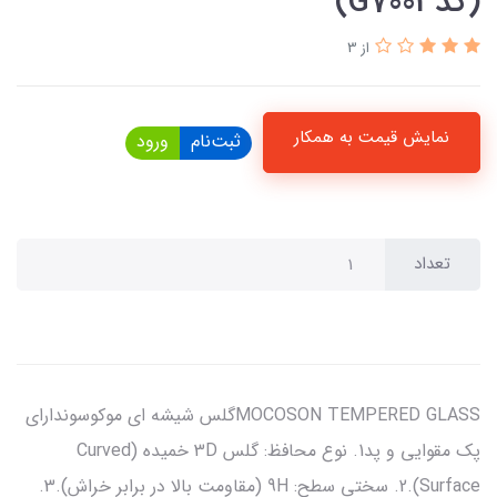
(کدG7003)
از 3
نمایش قیمت به همکار
ثبت‌نام
ورود
تعداد
MOCOSON TEMPERED GLASSگلس شیشه ای موکوسوندارای
پک مقوایی و پد1. نوع محافظ: گلس 3D خمیده (Curved
Surface).2. سختی سطح: 9H (مقاومت بالا در برابر خراش).3.