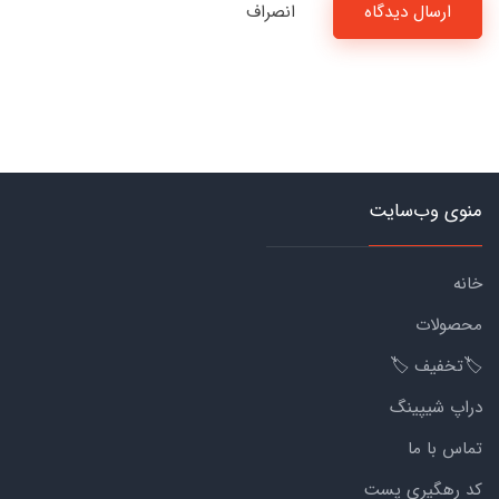
ارسال دیدگاه
انصراف
منوی وب‌سایت
خانه
محصولات
🏷️تخفیف 🏷️
دراپ شیپینگ
تماس با ما
کد رهگیری پست