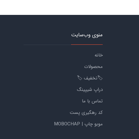
منوی وب‌سایت
خانه
محصولات
🏷️تخفیف 🏷️
دراپ شیپینگ
تماس با ما
کد رهگیری پست
موبو چاپ | MOBOCHAP