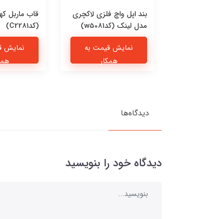
 چرمی پیشی
بند اپل واچ فلزی لاکچری
قاب ماربل که
مدل لینک (کدw5081)
(کدC2281)
یمت به
نمایش قیمت به
نمایش ق
ار
همکار
همک
دیدگاه‌ها
دیدگاه خود را بنویسید