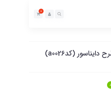
0
ایناسور (کدa0026)