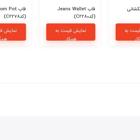
کشانی
قاب Jeans Wallet
قاب om Pot
(کدC2280)
(کدC2278)
یمت به
نمایش قیمت به
نمایش قی
ار
همکار
همکا