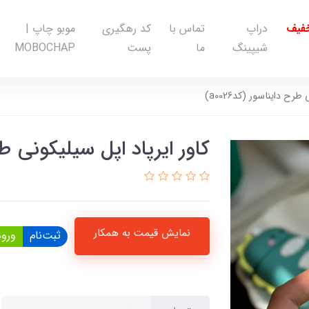
خفیف
دراپ
تماس با
کد رهگیری
موبو چاپ |
شیپینگ
ما
پست
MOBOCHAP
رح دایناسور (کدa0026)
کاور ایرپاد اپل سیلیکونی طرح د
نمایش قیمت به همکار
ثبت‌نام
ورود